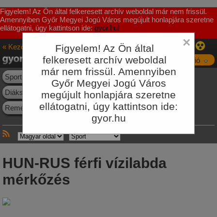
Figyelem! Az Ön által felkeresett archív weboldal már nem frissül.
Amennyiben Győr Megyei Jogú Város megújult honlapjára szeretne
ellátogatni, úgy kattintson ide:
gyor.hu!
×
« Kezőoldal
Figyelem! Az Ön által
Sport
felkeresett archív weboldal
Navigáció
már nem frissül. Amennyiben
Sporthírek
Események
Létesítmények
Egyesületek
Győr Megyei Jogú Város
Diáksport
Szabadidős sport
Büszkeségeink
megújult honlapjára szeretne
ellátogatni, úgy kattintson ide:
Reménységeink
Letöltés
Galéria
gyor.hu
HUN-RUS férfi vízilabda
mérkőzés