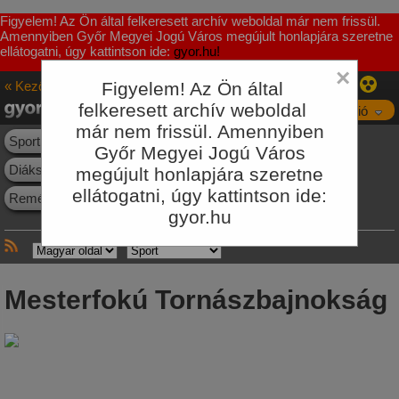
Figyelem! Az Ön által felkeresett archív weboldal már nem frissül.
Amennyiben Győr Megyei Jogú Város megújult honlapjára szeretne
ellátogatni, úgy kattintson ide:
gyor.hu!
×
« Kezőoldal
Figyelem! Az Ön által
Sport
felkeresett archív weboldal
Navigáció
már nem frissül. Amennyiben
Sporthírek
Események
Létesítmények
Egyesületek
Győr Megyei Jogú Város
Diáksport
Szabadidős sport
Büszkeségeink
megújult honlapjára szeretne
ellátogatni, úgy kattintson ide:
Reménységeink
Letöltés
Galéria
gyor.hu
Mesterfokú Tornászbajnokság