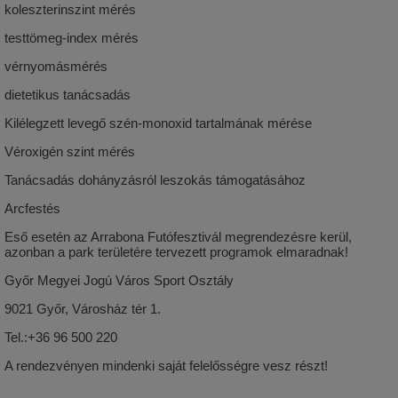
koleszterinszint mérés
testtömeg-index mérés
vérnyomásmérés
dietetikus tanácsadás
Kilélegzett levegő szén-monoxid tartalmának mérése
Véroxigén szint mérés
Tanácsadás dohányzásról leszokás támogatásához
Arcfestés
Eső esetén az Arrabona Futófesztivál megrendezésre kerül,
azonban a park területére tervezett programok elmaradnak!
Győr Megyei Jogú Város Sport Osztály
9021 Győr, Városház tér 1.
Tel.:+36 96 500 220
A rendezvényen mindenki saját felelősségre vesz részt!