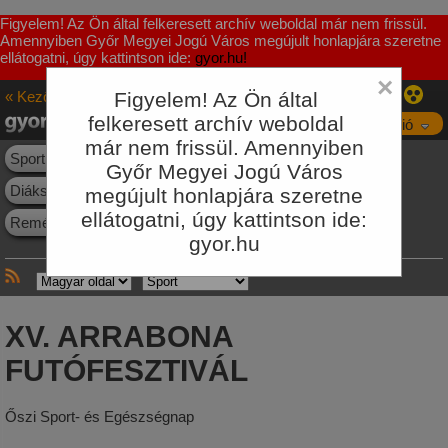
Figyelem! Az Ön által felkeresett archív weboldal már nem frissül.
Amennyiben Győr Megyei Jogú Város megújult honlapjára szeretne
ellátogatni, úgy kattintson ide:
gyor.hu!
×
« Kezőoldal
Figyelem! Az Ön által
Sport
felkeresett archív weboldal
Navigáció
már nem frissül. Amennyiben
Sporthírek
Események
Létesítmények
Egyesületek
Győr Megyei Jogú Város
Diáksport
Szabadidős sport
Büszkeségeink
megújult honlapjára szeretne
ellátogatni, úgy kattintson ide:
Reménységeink
Letöltés
Galéria
gyor.hu
XV. ARRABONA
FUTÓFESZTIVÁL
Őszi Sport- és Egészségnap