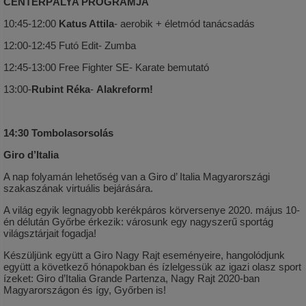
CENTERPÁLYA PROGRAMJA
10:45-12:00
Katus Attila
- aerobik + életmód tanácsadás
12:00-12:45 Futó Edit- Zumba
12:45-13:00 Free Fighter SE- Karate bemutató
13:00-
Rubint Réka
-
Alakreform!
14:30 Tombolasorsolás
Giro d’Italia
A nap folyamán lehetőség van a Giro d’ Italia Magyarországi
szakaszának virtuális bejárására.
A világ egyik legnagyobb kerékpáros körversenye 2020. május 10-
én délután Győrbe érkezik: városunk egy nagyszerű sportág
világsztárjait fogadja!
Készüljünk együtt a Giro Nagy Rajt eseményeire, hangolódjunk
együtt a következő hónapokban és ízlelgessük az igazi olasz sport
ízeket: Giro d’Italia Grande Partenza, Nagy Rajt 2020-ban
Magyarországon és így, Győrben is!