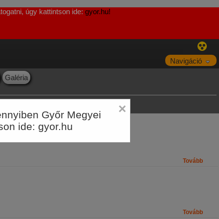
ogatni, úgy kattintson ide:
gyor.hu!
Navigáció
Galéria
×
Amennyiben Győr Megyei
tson ide:
gyor.hu
Tovább
Tovább