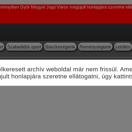
Amennyiben Győr Megyei Jogú Város megújult honlapjára szeretne ellát
rt
Szabadidős sport
Büszkeségeink
Reménységeink
Letöltés
felkeresett archív weboldal már nem frissül. 
lt honlapjára szeretne ellátogatni, úgy kattin