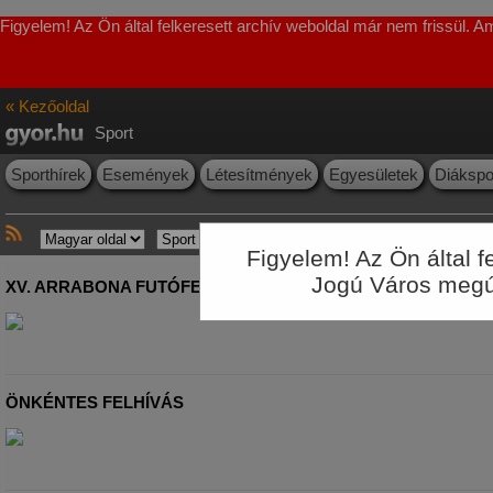
Figyelem! Az Ön által felkeresett archív weboldal már nem frissül. 
« Kezőoldal
Sport
Sporthírek
Események
Létesítmények
Egyesületek
Diákspo
Figyelem! Az Ön által 
Jogú Város megúju
XV. ARRABONA FUTÓFESZTIVÁL
ÖNKÉNTES FELHÍVÁS