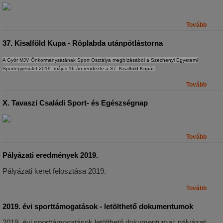
Tovább
37. Kisalföld Kupa - Röplabda utánpótlástorna
A Győr MJV Önkormányzatának Sport Osztálya megbízásából a Széchenyi Egyetemi
Sportegyesület 2019. május 16-án rendezte a 37. Kisalföld Kupát.
Tovább
X. Tavaszi Családi Sport- és Egészségnap
Tovább
Pályázati eredmények 2019.
Pályázati keret felosztása 2019.
Tovább
2019. évi sporttámogatások - letölthető dokumentumok
2019. évi sporttámogatások letölthető dokumentumai; pályázati