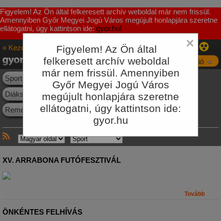
Figyelem! Az Ön által felkeresett archív weboldal már nem frissül.
Amennyiben Győr Megyei Jogú Város megújult honlapjára szeretne
ellátogatni, úgy kattintson ide:
gyor.hu!
×
« Kezőoldal
Figyelem! Az Ön által
Sport
felkeresett archív weboldal
Navigáció
már nem frissül. Amennyiben
Sporthírek
Események
Létesítmények
Egyesületek
Győr Megyei Jogú Város
Diáksport
Szabadidős sport
Büszkeségeink
megújult honlapjára szeretne
ellátogatni, úgy kattintson ide:
Reménységeink
Letöltés
Galéria
gyor.hu
XV. ARRABONA FUTÓFESZTIVÁL
Tovább
ÖNKÉNTES FELHÍVÁS